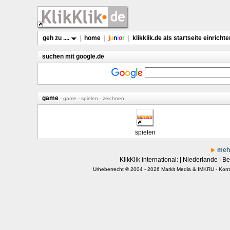
geh zu ....
|
home
|
j
u
n
i
o
r
|
klikklik.de als startseite einrichte
suchen mit google.de
game
- game - spielen - zeichnen
spielen
mehr
KlikKlik international: |
Niederlande
|
Be
Urheberrecht © 2004 - 2026
Markit Media
&
IMKRU
-
Kont